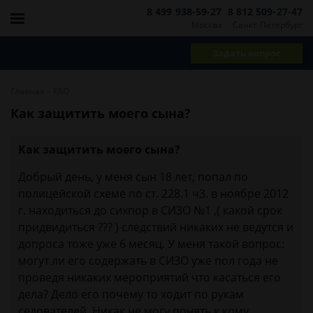
8 499 938-59-27
8 812 509-27-47
Москва
Санкт-Петербург
Задать вопрос
-
Главная
FAQ
Как защитить моего сына?
Как защитить моего сына?
Добрый день, у меня сын 18 лет, попал по
полицейской схеме по ст. 228.1 ч3. в ноябре 2012
г. находиться до сихпор в СИЗО №1 ,( какой срок
придвидиться ??? ) следствий никаких не ведутся и
допроса тоже уже 6 месяц. У меня такой вопрос:
могут ли его содержать в СИЗО уже пол года не
проведя никаких мероприятий что касаться его
дела? Дело его почему то ходит по рукам
седователей. Никак не могу понять к кому