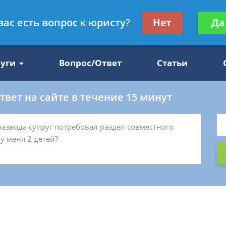
Получите консул
вас есть вопрос к юристу?
Нет
Да
47
бес
луги
Вопрос/Ответ
Статьи
вет на сайте в течение 15 минут