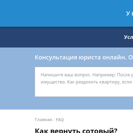
Москва
Санкт-Петербург
У 
8 499 938-59-27
8 812 509-27-
Ус
Консультация юриста онлайн. От
Главная
-
FAQ
Как вернуть сотовый?