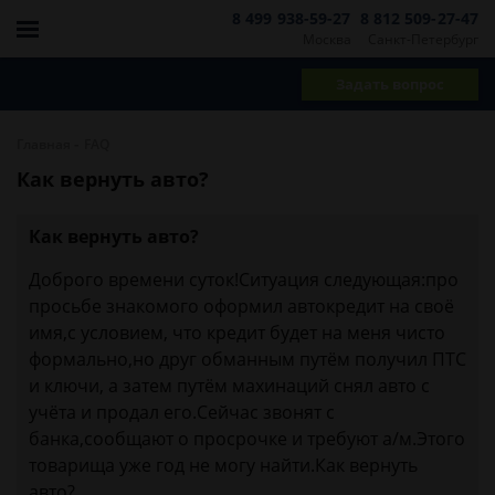
8 499 938-59-27
8 812 509-27-47
Москва
Санкт-Петербург
Задать вопрос
-
Главная
FAQ
Как вернуть авто?
Как вернуть авто?
Доброго времени суток!Ситуация следующая:про
просьбе знакомого оформил автокредит на своё
имя,с условием, что кредит будет на меня чисто
формально,но друг обманным путём получил ПТС
и ключи, а затем путём махинаций снял авто с
учёта и продал его.Сейчас звонят с
банка,сообщают о просрочке и требуют а/м.Этого
товарища уже год не могу найти.Как вернуть
авто?