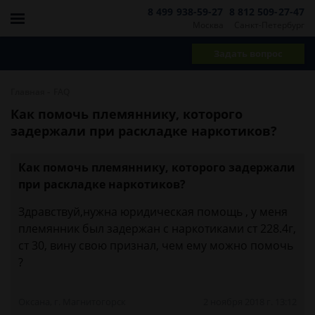
8 499 938-59-27
8 812 509-27-47
Москва
Санкт-Петербург
Задать вопрос
-
Главная
FAQ
Как помочь племяннику, которого
задержали при раскладке наркотиков?
Как помочь племяннику, которого задержали
при раскладке наркотиков?
Здравствуй,нужна юридическая помощь , у меня
племянник был задержан с наркотиками ст 228.4г,
ст 30, вину свою признал, чем ему можно помочь
?
Оксана, г. Магнитогорск
2 ноября 2018 г. 13:12