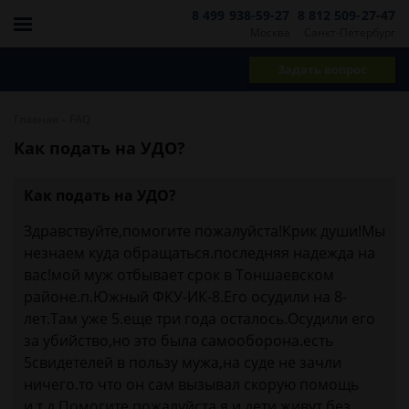
8 499 938-59-27
8 812 509-27-47
Москва
Санкт-Петербург
Задать вопрос
-
Главная
FAQ
Как подать на УДО?
Как подать на УДО?
Здравствуйте,помогите пожалуйста!Крик души!Мы
незнаем куда обращаться.последняя надежда на
вас!мой муж отбывает срок в Тоншаевском
районе.п.Южный ФКУ-ИК-8.Его осудили на 8-
лет.Там уже 5.еще три года осталось.Осудили его
за убийство,но это была самооборона.есть
5свидетелей в пользу мужа,на суде не зачли
ничего.то что он сам вызывал скорую помощь
и.т.д.Помогите пожалуйста.я и дети живут без