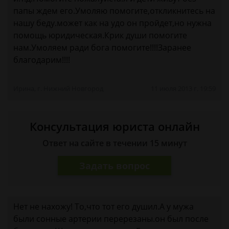
папы ждем его.Умоляю помогите,откликнитесь на
нашу беду.может как на удо он пройдет,но нужна
помощь юридическая.Крик души помогите
нам.Умоляем ради бога помогите!!!!Заранее
благодарим!!!!
Ирина, г. Нижний Новгород
11 июля 2013 г. 19:59
Консультация юриста онлайн
Ответ на сайте в течении 15 минут
Задать вопрос
Нет не нахожу! То,что тот его душил.А у мужа
были сонные артерии перерезаны.он был после