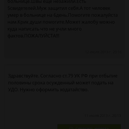
больнице.Швы еще незажили.Есть
5свидетелей.Муж защитил себя.А тот человек
умер в больнице на 6день.Помогите пожалуйста
нам.Крик души помогите.Может жалобу можно
куда написать что не учли много
фактов.ПОЖАЛУЙСТА!!!
12 июля 2013 г. 20:16
Здравствуйте. Согласно ст.79 УК РФ при отбытие
половины срока осужденный может подать на
УДО. Нужно оформить ходатайство.
11 июля 2013 г. 20:13
Спросить юриста