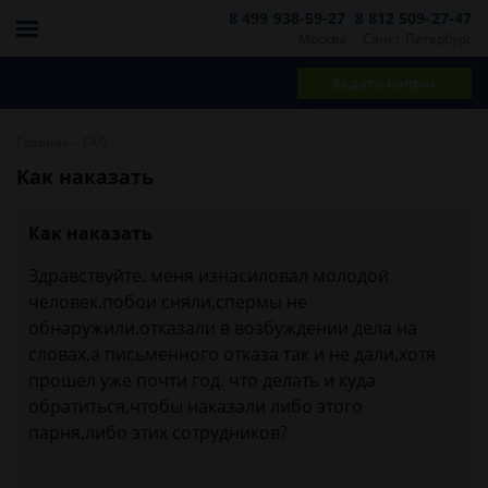
8 499 938-59-27
8 812 509-27-47
Москва
Санкт-Петербург
Задать вопрос
-
Главная
FAQ
Как наказать
Как наказать
Здравствуйте. меня изнасиловал молодой
человек.побои сняли,спермы не
обнаружили.отказали в возбуждении дела на
словах,а письменного отказа так и не дали,хотя
прошел уже почти год. что делать и куда
обратиться,чтобы наказали либо этого
парня,либо этих сотрудников?