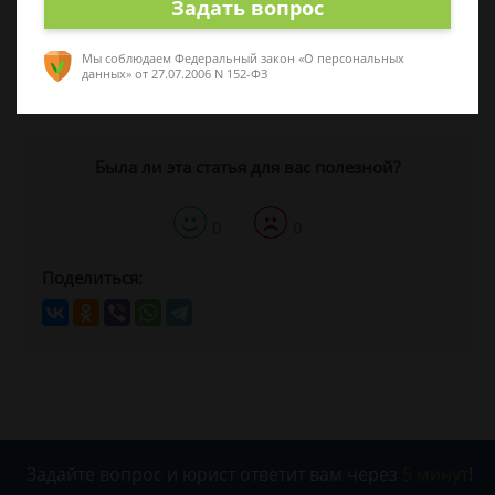
Задать вопрос
14 мая 2018 г. 11:50
Мы соблюдаем Федеральный закон «О персональных
данных»
от 27.07.2006 N 152-ФЗ
Спросить юриста
Была ли эта статья для вас полезной?
0
0
Поделиться:
Задайте вопрос и юрист ответит вам через
5 минут
!