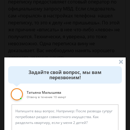
переписку предоставляет сотовый оператор по
официальному запросу МВД. Если следователь
сам «порылся» в настройках телефона нашел
переписку, то это к делу «не пришьешь». По этой
же причине «вписать» в нее что-либо «левое» не
получится. Технически, я уверена, это тоже
невозможно. Одна переписка вину не
доказывает. Вас необходимо нанять хорошего
адвоката, именно нанять.
Задайте свой вопрос, мы вам
перезвоним!
26 июня 2018 г. 16:18
Татьяна Малышева
Спросить юриста
Отвечу в течение 10 минут
Была ли эта статья для вас полезной?