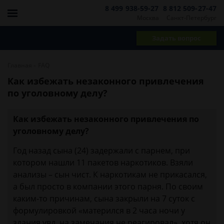
8 499 938-59-27
8 812 509-27-47
Москва
Санкт-Петербург
Задать вопрос
-
Главная
FAQ
Как избежать незаконного привлечения
по уголовному делу?
Как избежать незаконного привлечения по
уголовному делу?
Год назад сына (24) задержали с парнем, при
котором нашли 11 пакетов наркотиков. Взяли
анализы – сын чист. К наркотикам не прикасался,
а был просто в компании этого парня. По своим
каким-то причинам, сына закрыли на 7 суток с
формулировкой «матерился в 2 часа ночи у
здания увд, на замечания не реагировал», хотя он