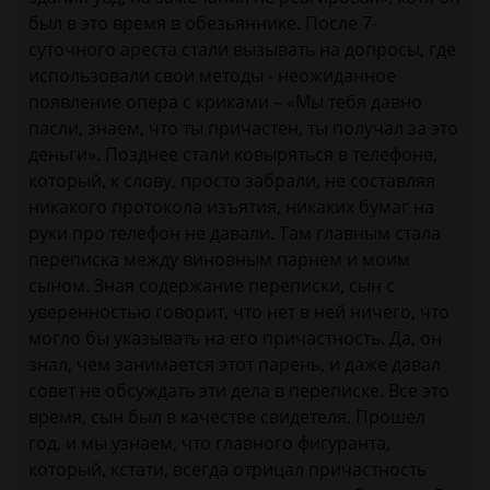
был в это время в обезьяннике. После 7-
суточного ареста стали вызывать на допросы, где
использовали свои методы - неожиданное
появление опера с криками – «Мы тебя давно
пасли, знаем, что ты причастен, ты получал за это
деньги». Позднее стали ковыряться в телефоне,
который, к слову, просто забрали, не составляя
никакого протокола изъятия, никаких бумаг на
руки про телефон не давали. Там главным стала
переписка между виновным парнем и моим
сыном. Зная содержание переписки, сын с
уверенностью говорит, что нет в ней ничего, что
могло бы указывать на его причастность. Да, он
знал, чем занимается этот парень, и даже давал
совет не обсуждать эти дела в переписке. Все это
время, сын был в качестве свидетеля. Прошел
год, и мы узнаем, что главного фигуранта,
который, кстати, всегда отрицал причастность