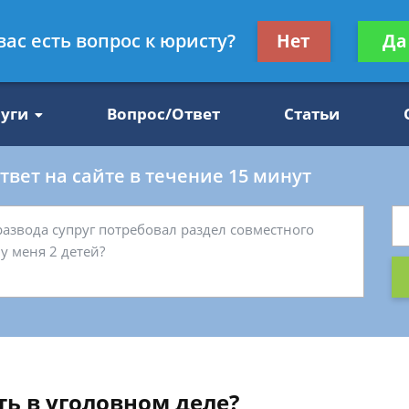
Получите консул
вас есть вопрос к юристу?
Нет
Да
47
бес
луги
Вопрос/Ответ
Статьи
вет на сайте в течение 15 минут
ь в уголовном деле?