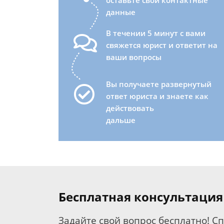
оставьте свои контактные
данные
В течении 5 минут с вами
свяжется юрист и ответит на
ваши вопросы
Вы получаете развернутый
ответ юриста и знаете как
действовать
дальше
Бесплатная консультация
Задайте свой вопрос бесплатно! С