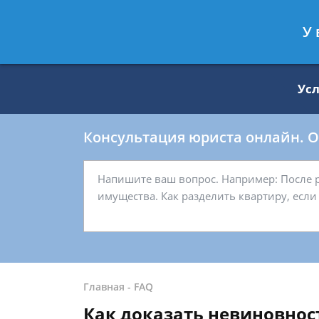
Москва
Санкт-Петербург
У 
8 499 938-59-27
8 812 509-27-
Ус
Консультация юриста онлайн. От
Главная
-
FAQ
Как доказать невиновност