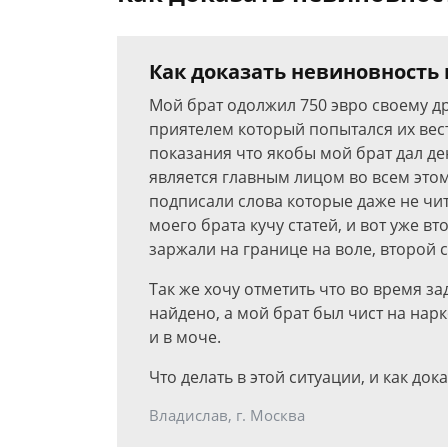
Как доказать невиновность 
Мой брат одолжил 750 эвро своему дру
приятелем который попытался их вест
показания что якобы мой брат дал ден
является главным лицом во всем этом
подписали слова которые даже не чит
моего брата кучу статей, и вот уже вт
заржали на границе на воле, второй с
Так же хочу отметить что во время з
найдено, а мой брат был чист на нарк
и в моче.
Что делать в этой ситуации, и как до
Владислав, г. Москва