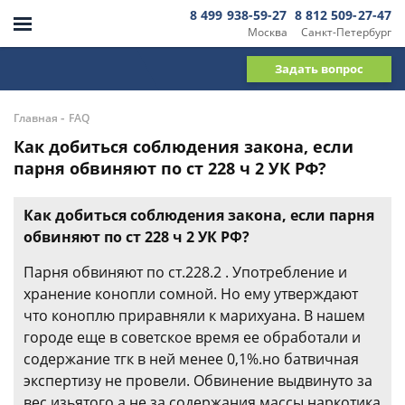
8 499 938-59-27
8 812 509-27-47
Москва
Санкт-Петербург
Задать вопрос
-
Главная
FAQ
Как добиться соблюдения закона, если
парня обвиняют по ст 228 ч 2 УК РФ?
Как добиться соблюдения закона, если парня
обвиняют по ст 228 ч 2 УК РФ?
Парня обвиняют по ст.228.2 . Употребление и
хранение конопли сомной. Но ему утверждают
что коноплю приравняли к марихуана. В нашем
городе еще в советское время ее обработали и
содержание тгк в ней менее 0,1%.но батвичная
экспертизу не провели. Обвинение выдвинуто за
вес изьятого,а не за содержания массы наркотика