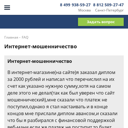
8 499 938-59-27
8 812 509-27-47
Москва
Санкт-Петербург
Задать вопрос
-
Главная
FAQ
Интернет-мошенничество
Интернет-мошенничество
В интернет-магазине(на сайте)я заказал диплом
за 2000 рублей и написал что перечислил на их
счет как указано нужную сумму,хотя на самом
деле этого не делал(так как был уверен что сайт
мошеннический),мне сказали что платеж не
поступил,однако я стал настаивать и в конце
концов мне прислали диплом авансом,и сказали
что бы я разбирался с финансовой поддержкой
веб-мани,если же платеж не поступит,то будет