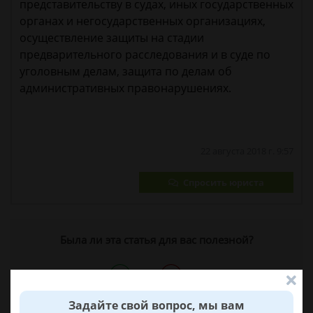
представительству в судах, иных государственных
органах и негосударственных организациях,
осуществление защиты на стадии
предварительного расследования и в суде по
уголовным делам, защита по делам об
административных правонарушениях.
22 августа 2018 г. 9:57
Спросить юриста
Была ли эта статья для вас полезной?
0
0
Задайте свой вопрос, мы вам
Поделиться: