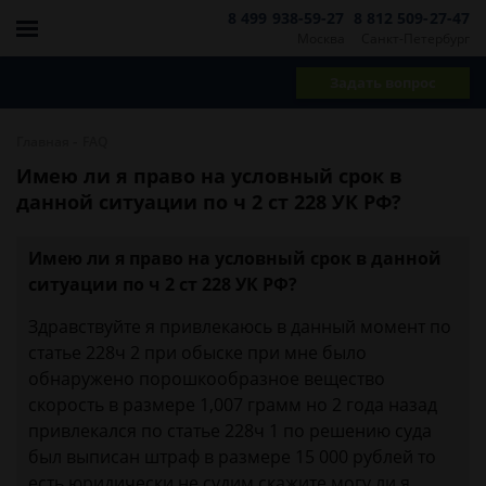
8 499 938-59-27
8 812 509-27-47
Москва
Санкт-Петербург
Задать вопрос
-
Главная
FAQ
Имею ли я право на условный срок в
данной ситуации по ч 2 ст 228 УК РФ?
Имею ли я право на условный срок в данной
ситуации по ч 2 ст 228 УК РФ?
Здравствуйте я привлекаюсь в данный момент по
статье 228ч 2 при обыске при мне было
обнаружено порошкообразное вещество
скорость в размере 1,007 грамм но 2 года назад
привлекался по статье 228ч 1 по решению суда
был выписан штраф в размере 15 000 рублей то
есть юридически не судим скажите могу ли я