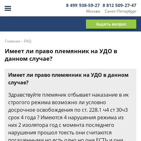
8 499 938-59-27
8 812 509-27-47
Москва
Санкт-Петербург
Задать вопрос
-
Главная
FAQ
Имеет ли право племянник на УДО в
данном случае?
Имеет ли право племянник на УДО в данном
случае?
Здравствуйте племяник отбывает наказание в ик
строгого режима возможно ли условно
досрочное освобождения по ст. 228.1 ч4 ст 30ч3
срок 4 года ? Имеются 4 нарушения режима из
них 2 изолятора год с момента последнего
нарушения прошол тоесть они считаются
погашенными но есть одно но они ЕСТЬ и они