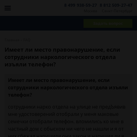
8 499 938-59-27
8 812 509-27-47
Москва
Санкт-Петербург
Задать вопрос
-
Главная
FAQ
Имеет ли место правонарушение, если
сотрудники наркологического отдела
изъяли телефон?
Имеет ли место правонарушение, если
сотрудники наркологического отдела изъяли
телефон?
сотрудники нарко отдела на улице не предЪявив
мне удостоверений отобрали у меня маковые
семечки отобрали телефон. вломились ко мне в
частный дом с обыском ни чего не нашли и я от
них сбежал.нарушили они закон и нарушил ли я