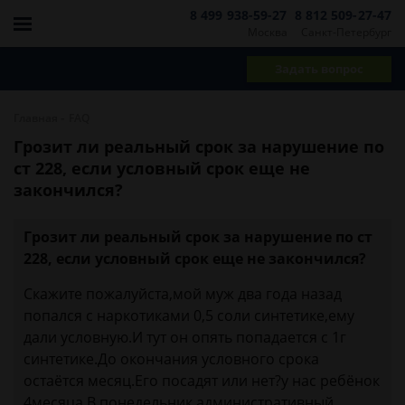
8 499 938-59-27
8 812 509-27-47
Москва
Санкт-Петербург
Задать вопрос
-
Главная
FAQ
Грозит ли реальный срок за нарушение по
ст 228, если условный срок еще не
закончился?
Грозит ли реальный срок за нарушение по ст
228, если условный срок еще не закончился?
Скажите пожалуйста,мой муж два года назад
попался с наркотиками 0,5 соли синтетике,ему
дали условную.И тут он опять попадается с 1г
синтетике.До окончания условного срока
остаётся месяц.Его посадят или нет?у нас ребёнок
4месяца.В понедельник административный