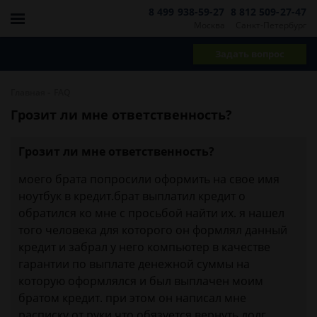
8 499 938-59-27
8 812 509-27-47
Москва
Санкт-Петербург
Задать вопрос
-
Главная
FAQ
Грозит ли мне ответственность?
Грозит ли мне ответственность?
моего брата попросили оформить на свое имя
ноутбук в кредит.брат выплатил кредит о
обратился ко мне с просьбой найти их. я нашел
того человека для которого он формлял данный
кредит и забрал у него компьютер в качестве
гарантии по выплате денежной суммы на
которую оформлялся и был выплачен моим
братом кредит. при этом он написал мне
расписку от руки,что обязуется вернуть долг.