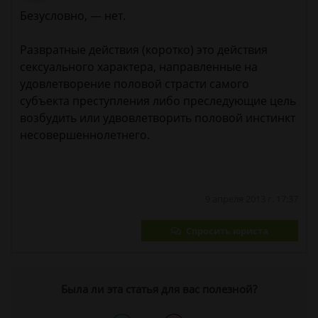
Безусловно, — нет.
Развратные действия (коротко) это действия
сексуального характера, направленные на
удовлетворение половой страсти самого
субъекта преступления либо преследующие цель
возбудить или удвовлетворить половой инстинкт
несовершеннолетнего.
9 апреля 2013 г. 17:37
Спросить юриста
Была ли эта статья для вас полезной?