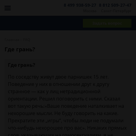
8 499 938-59-27
8 812 509-27-47
Москва
Санкт-Петербург
Задать вопрос
-
Главная
FAQ
Где грань?
Где грань?
По соседству живут двое парнишек 15 лет.
Поведение у них в отношении друг к другу
странное — как у лиц нетрадиционной
ориентации. Решил поговорить с ними. Сказал
вот такую речь:«Ваше поведение наталкивает на
нехорошие мысли. Не буду говорить на какие.
Прекратите эти „игры“, чтобы люди не подумали
что-нибудь нехорошее про вас». Никаких прямых
слов, указывающих на гомосексуализм, я не