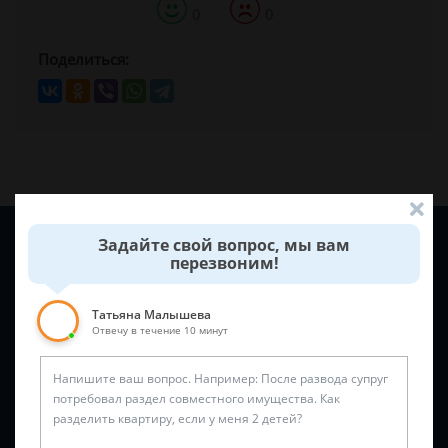
0
0
Поделиться:
Задайте вопрос и юрист ответит вам через
5 минут
!
Задайте свой вопрос, мы вам
перезвоним!
Татьяна Малышева
Отвечу в течение 10 минут