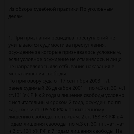
Из обзора судебной практики По уголовным
делам
1. При признании рецидива преступлений не
учитываются судимости за преступления,
осуждение за которые признавалось условным,
если условное осуждение не отменялось и лицо
не направлялось для отбывания наказания в
места лишения свободы.
По приговору суда от 17 сентября 2003 г. Л.,
ранее судимый 26 декабря 2001 г. по ч.3 ст. 30, ч.1
ст.131 УК РФ к 2 годам лишения свободы условно
с испытательным сроком 2 года, осужден: по пп
«д», «к» ч.2 ст 105 УК РФ к пожизненному
лишению свободы, по п. «в» ч. 2 ст. 158 УК РФ к 4
годам лишения свободы, по ч.3 ст. 30, пп. «а», «в»
ч.2 ст. 131 УК РФ к 7 годам лишения свободы. На