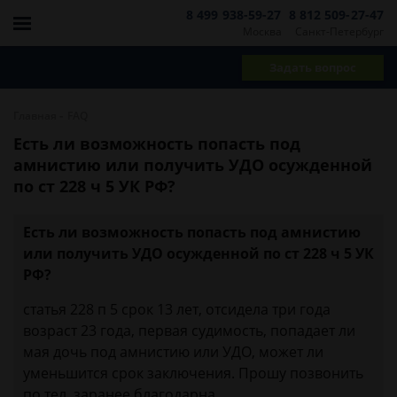
8 499 938-59-27
8 812 509-27-47
Москва
Санкт-Петербург
Задать вопрос
-
Главная
FAQ
Есть ли возможность попасть под
амнистию или получить УДО осужденной
по ст 228 ч 5 УК РФ?
Есть ли возможность попасть под амнистию
или получить УДО осужденной по ст 228 ч 5 УК
РФ?
статья 228 п 5 срок 13 лет, отсидела три года
возраст 23 года, первая судимость, попадает ли
мая дочь под амнистию или УДО, может ли
уменьшится срок заключения. Прошу позвонить
по тел, заранее благодарна.