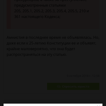
предусмотренные статьями
205, 205.1, 205.2, 205.3, 205.4, 205.5, 210 и
361 настоящего Кодекса;
Амнистия в последнее время не объявлялась. Но,
даже если к 25-летию Конституции ее и объявят,
крайне маловероятно, что она будет
распространяться на эту статью.
9 октября 2018 г. 12:58
Спросить юриста
Была ли эта статья для вас полезной?