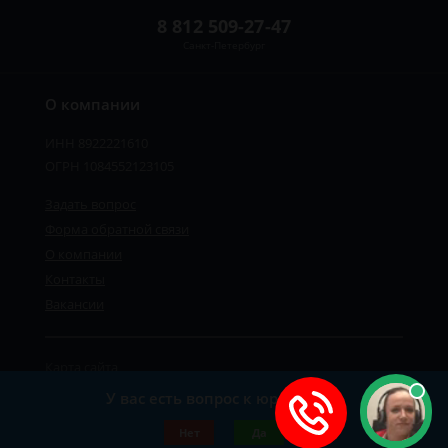
8 812 509-27-47
Санкт-Петербург
О компании
ИНН 8922221610
ОГРН 1084552123105
Задать вопрос
Форма обратной связи
О компании
Контакты
Вакансии
Карта сайта
Политика персональных данных
У вас есть вопрос к юристу?
©2019-2026 Все права защищены.
Нет
Да