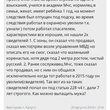
взыскания, учился в академи Мчс, кормилец в
семье, женат, имеет ребёнка 1 год, на момент
следствия был отпущен под подску, во время
следствия работал в охране(но уволили т.к.
узнали ) потом работал спасателем,
характеристики все хорошие, но нашли 2х
свидетелей 1. С зоны, он сказал что продавал,
сказал место(прям возле управления МВД) но
описать его не смог, сказал что маленький
коренастых, хотя дядя под 2 метра ростом, чистый
русский. 2. Ранее сослуживец Мчс, тоже сказал
что продавал, но с ним он общался
исключительно когда тот работал в 2015 году он
уволили(свидетеля). Так вот из-за таких
свидетелей попал он под статью 228 ч4 г, дали 7
лет строгого. Как можно вытащить мужа?
Виктория, г. Калуга
29 августа 2018 г. 4:16