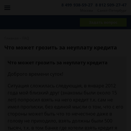
8 499 938-59-27
8 812 509-27-47
Москва
Санкт-Петербург
Задать вопрос
-
Главная
FAQ
Что может грозить за неуплату кредита
Что может грозить за неуплату кредита
Доброго времени суток!
Ситуация сложилась следующая, в январе 2012
года мой близкий друг (знакомы были около 15
лет) попросил взять на него кредит т.к. сам не
имел прописки, без единой мысли о том, что с его
стороны может быть что то нечестное даже в
голову не приходило, взять должны были 500
тысяч, т.к. в том банке где хотели взять кредит я