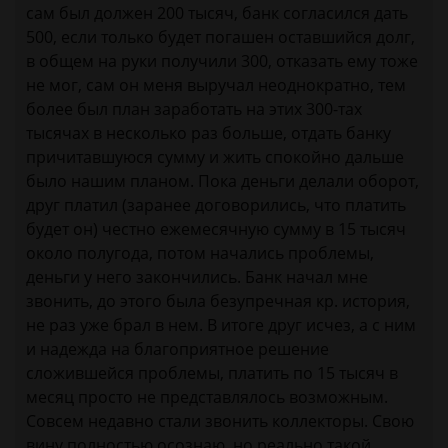
сам был должен 200 тысяч, банк согласился дать
500, если только будет погашен оставшийся долг,
в общем на руки получили 300, отказать ему тоже
не мог, сам он меня выручал неоднократно, тем
более был план заработать на этих 300-тах
тысячах в несколько раз больше, отдать банку
причитавшуюся сумму и жить спокойно дальше
было нашим планом. Пока деньги делали оборот,
друг платил (заранее договорились, что платить
будет он) честно ежемесячную сумму в 15 тысяч
около полугода, потом начались проблемы,
деньги у него закончились. Банк начал мне
звонить, до этого была безупречная кр. история,
не раз уже брал в нем. В итоге друг исчез, а с ним
и надежда на благоприятное решение
сложившейся проблемы, платить по 15 тысяч в
месяц просто не представлялось возможным.
Совсем недавно стали звонить коллекторы. Свою
вину полностью осознаю, но реально такой