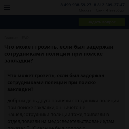
8 499 938-59-27
8 812 509-27-47
Москва
Санкт-Петербург
Задать вопрос
-
Главная
FAQ
Что может грозить, если был задержан
сотрудниками полиции при поиске
закладки?
Что может грозить, если был задержан
сотрудниками полиции при поиске
закладки?
добрый день,друга приняли сотрудники полиции
при поиске закладки,он ничего не
нашёл,сотрудники полиции тоже,привезли в
отдел,повезли на медосведетельствование,там
показал THC,дальше был допрос,с