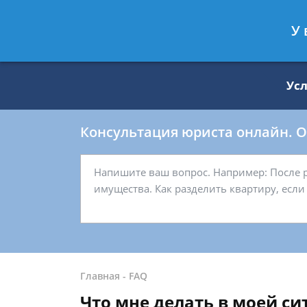
Москва
Санкт-Петербург
У 
8 499 938-59-27
8 812 509-27-
Ус
Консультация юриста онлайн. От
Главная
-
FAQ
Что мне делать в моей с