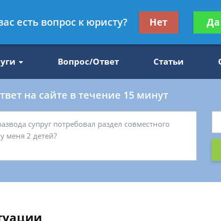
Получите консул
вас есть вопрос к юристу?
Нет
Да
47
бес
луги
Вопрос/Ответ
Статьи
вет на сайте в течение 15 минут
итуации