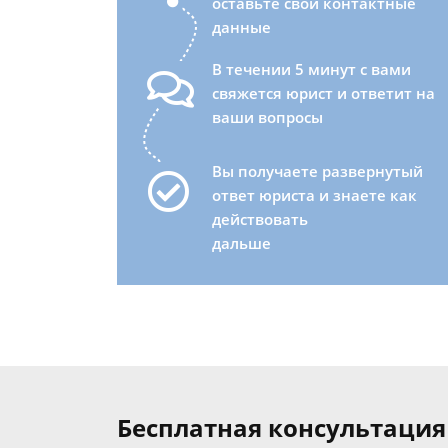
оставьте свои контактные
данные
В течении 5 минут с вами
свяжется юрист и ответит на
ваши вопросы
Вы получаете развернутый
ответ юриста и знаете как
действовать
дальше
Бесплатная консультация