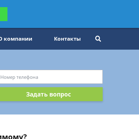
ьтацию
Задать вопрос
платно
О компании
Контакты
Задать вопрос
димому?