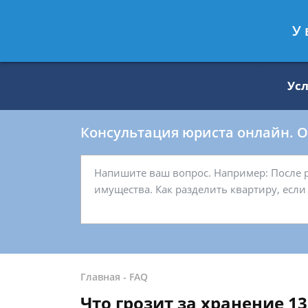
Москва
Санкт-Петербург
У 
8 499 938-59-27
8 812 509-27-
Ус
Консультация юриста онлайн. От
Главная
-
FAQ
Что грозит за хранение 1