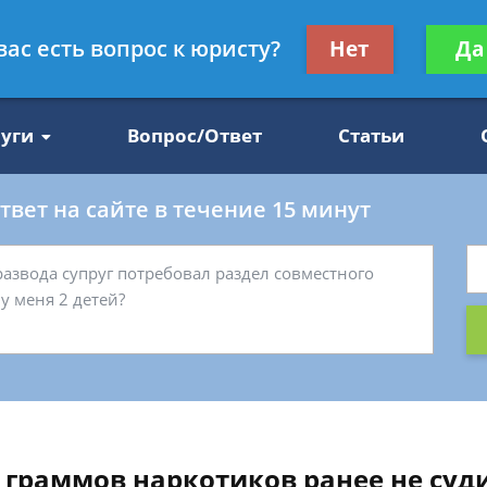
Получите консул
вас есть вопрос к юристу?
Нет
Да
47
бес
луги
Вопрос/Ответ
Статьи
вет на сайте в течение 15 минут
3 граммов наркотиков ранее не су