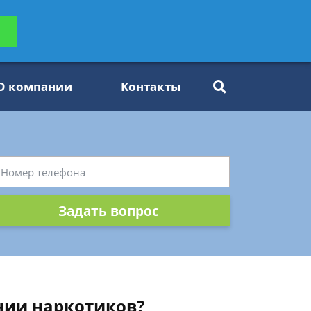
ьтацию
Задать вопрос
платно
О компании
Контакты
Задать вопрос
ении наркотиков?