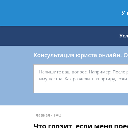
Москва
Санкт-Петербург
У 
8 499 938-59-27
8 812 509-27-
Ус
Консультация юриста онлайн. От
Главная
-
FAQ
Что грозит, если меня пр