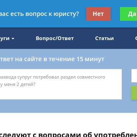
Получите консул
вас есть вопрос к юристу?
Нет
Да
47
бес
луги
Вопрос/Ответ
Статьи
вет на сайте в течение 15 минут
еследуют с вопросами об употребл