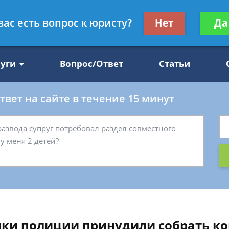
Получите консул
вас есть вопрос к юристу?
Нет
Да
47
бес
луги
Вопрос/Ответ
Статьи
вет на сайте в течение 15 минут
ники полиции принудили собрать к