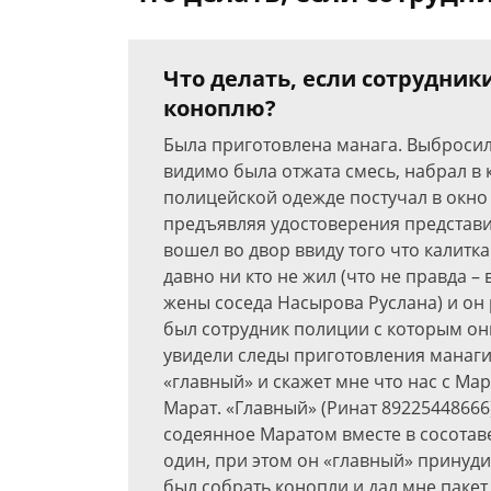
Что делать, если сотрудни
коноплю?
Была приготовлена манага. Выбросил
видимо была отжата смесь, набрал в 
полицейской одежде постучал в окно 
предъявляя удостоверения представ
вошел во двор ввиду того что калитк
давно ни кто не жил (что не правда 
жены соседа Насырова Руслана) и он 
был сотрудник полиции с которым он
увидели следы приготовления манаги.
«главный» и скажет мне что нас с Мар
Марат. «Главный» (Ринат 89225448666
содеянное Маратом вместе в сосотав
один, при этом он «главный» принуди
был собрать конопли и дал мне пакет