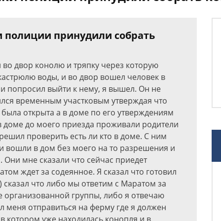
ки полиции принудили собрать
 во двор конолю и тряпку через которую
кастрюлю воды, и во двор вошел человек в
и попросил выйти к нему, я вышел. Он не
ился временным участковым утверждая что
а была открыта а в доме по его утверждениям
– в доме до моего приезда проживали родители
решил проверить есть ли кто в доме. С ним
и вошли в дом без моего на то разрешения и
 Они мне сказали что сейчас приедет
атом ждет за содеянное. Я сказал что готовил
) сказал что либо мы ответим с Маратом за
е организованной группы, либо я отвечаю
л меня отправиться на ферму где я должен
 в котором уже находилась конопля и в