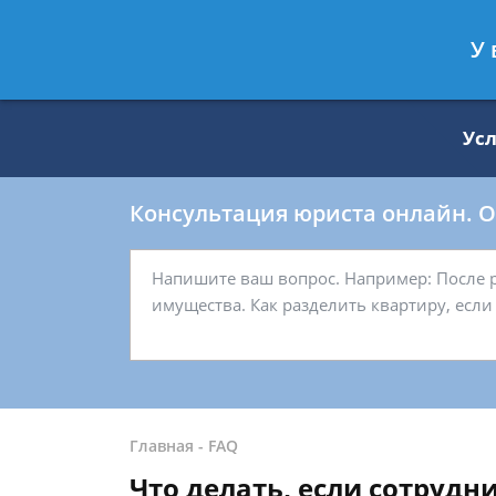
Москва
Санкт-Петербург
У 
8 499 938-59-27
8 812 509-27-
Ус
Консультация юриста онлайн. От
Главная
-
FAQ
Что делать, если сотруд