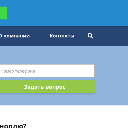
ьтацию
Задать вопрос
платно
О компании
Контакты
Задать вопрос
оноплю?