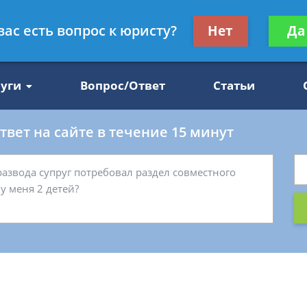
Получите консул
вас есть вопрос к юристу?
Нет
Да
47
бес
луги
Вопрос/Ответ
Статьи
вет на сайте в течение 15 минут