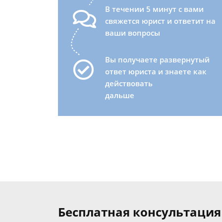
В течении 5 минут с вами
свяжется юрист и ответит на
ваши вопросы
Вы получаете развернутый
ответ юриста и знаете как
действовать
дальше
Бесплатная консультация