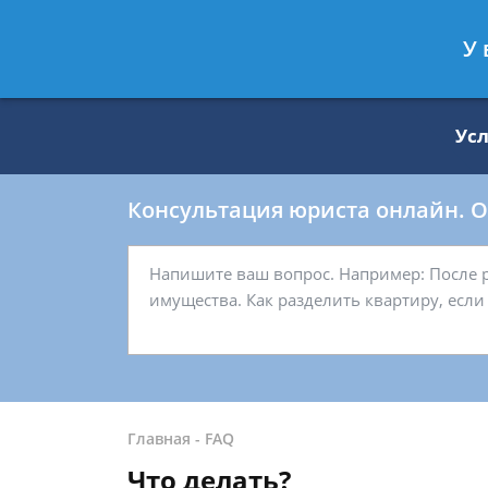
Москва
Санкт-Петербург
У 
8 499 938-59-27
8 812 509-27-
Ус
Консультация юриста онлайн. От
Главная
-
FAQ
Что делать?