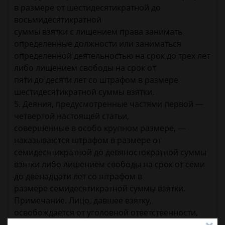
в размере от шестидесятикратной до
восьмидесятикратной
суммы взятки с лишением права занимать
определенные должности или заниматься
определенной деятельностью на срок до трех лет
либо лишением свободы на срок от
пяти до десяти лет со штрафом в размере
шестидесятикратной суммы взятки.
5. Деяния, предусмотренные частями первой —
четвертой настоящей статьи,
совершенные в особо крупном размере, —
наказываются штрафом в размере от
семидесятикратной до девяностократной суммы
взятки либо лишением свободы на срок от семи
до двенадцати лет со штрафом в
размере семидесятикратной суммы взятки.
Примечание. Лицо, давшее взятку,
освобождается от уголовной ответственности,
если оно активно способствовало раскрытию и