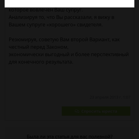
объективное расследование уголовного дела в
которое вовлечен Ваш супруг.
Анализируя то, что Вы рассказали, я вижу в
Вашем супруге «хорошего» свидетеля.
Резюмируя, советую Вам второй Вариант, как
честный перед Законом,
экономически выгодный и более перспективный
для конечного результата.
23 апреля 2013 г. 1:07
Спросить юриста
Была ли эта статья для вас полезной?