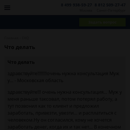
8 499 938-59-27
8 812 509-27-47
Москва
Санкт-Петербург
Задать вопрос
-
Главная
FAQ
Что делать
Что делать
здравствуйте!!!!!!!!очень нужна консультация Муж
у... - Московская область
здравствуйте!!! очень нужна консультация… Муж у
меня раньше таксовал, потом потерял работу, а
тут позвонил как то клиент и предложил
заработать, привезти, увезти… и расплатиться с
человеком.Ну он согласился, кому не хочется
заработать денег, когда их и так нет… В конечном