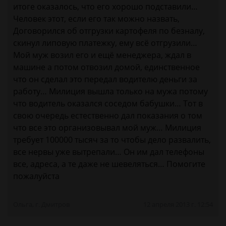
итоге оказалось, что его хорошо подставили…
Человек этот, если его так можно назвать,
Договорился об отгрузки картофеля по безналу,
скинул липовую платежку, ему всё отгрузили…
Мой муж возил его и ещё менеджера, ждал в
машине а потом отвозил домой, единственное
что он сделал это передал водителю деньги за
работу… Милиция вышла только на мужа потому
что водитель оказался соседом бабушки… Тот в
свою очередь естественно дал показания о том
что все это организовывал мой муж… Милиция
требует 100000 тысяч за то чтобы дело развалить,
все нервы уже вытрепали… Он им дал телефоны
все, адреса, а те даже не шевеляться… Помогите
пожалуйста
Ольга, г. Дмитров
12 апреля 2013 г. 12:54