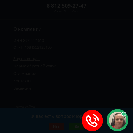
8 812 509-27-47
Санкт-Петербург
О компании
ИНН 8922221610
ОГРН 1084552123105
Задать вопрос
Форма обратной связи
О компании
Контакты
Вакансии
Карта сайта
Политика персональных данных
У вас есть вопрос к юристу?
©2019-2026 Все права защищены.
Нет
Да