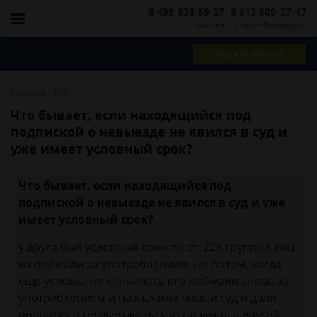
8 499 938-59-27
8 812 509-27-47
Москва
Санкт-Петербург
Задать вопрос
-
Главная
FAQ
Что бывает, если находящийся под
подпиской о невыезде не явился в суд и
уже имеет условный срок?
Что бывает, если находящийся под
подпиской о невыезде не явился в суд и уже
имеет условный срок?
у друга был условный срок по ст. 228 группой лиц
их поймали за употреблением. но потом, когда
еще условка не кончилась его поймали снова за
употреблением и назначили новый суд и дали
подписку о не выезде. на что он уехал в другой