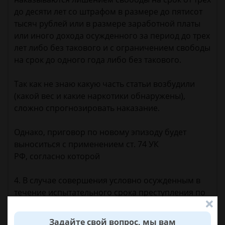
до десяти лет со штрафом в размере до пятисот
тысяч рублей или в размере заработной платы
или иного дохода осужденного за период до трех
лет либо без такового и с ограничением свободы
на срок до одного года либо без такового.
Так как не знаю какую часть статьи возбудили
(какой вес и какие наркотики обнаружены),
сложно спрогнозировать наказание.
Однако, приговор по новому эпизоду будет
выноситься с применением ст. 74 УК
РФ, согласно которой
4. В случае совершения условно осужденным в
течение испытательного срока преступления по
неосторожности либо умышленного
преступления небольшой или средней тяжести
Задайте свой вопрос, мы вам