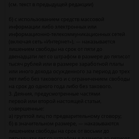
(см. текст в предыдущей редакции)
б) с использованием средств массовой
информации либо электронных или
информационно-телекоммуникационных сетей
(включая сеть «Интернет»), — наказывается
лишением свободы на срок от пяти до
двенадцати лет со штрафом в размере до пятисот
тысяч рублей или в размере заработной платы
или иного дохода осужденного за период до трех
лет либо без такового и с ограничением свободы
на срок до одного года либо без такового.
3. Деяния, предусмотренные частями
первой или второй настоящей статьи,
совершенные:
а) группой лиц по предварительному сговору;
б) в значительном размере, — наказываются
лишением свободы на срок от восьми до
пятнадцати лет со штрафом в размере до пятисот