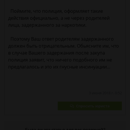
Поймите, что полиция, оформляет такие
действия официально, а не через родителей
лица, задержанного за наркотики.
Поэтому Ваш ответ родителям задержанного
должен быть отрицательным. Обьясните им, что
в случае Вашего задержания после закупа
полиция заявит, что ничего подобного им не
предлагалось и это их гнусные инсинуации…
3 июня 2018 г. 0:52
Спросить юриста
Была ли эта статья для вас полезной?