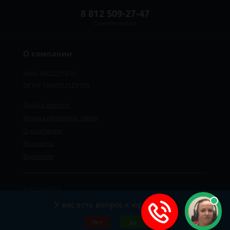
8 812 509-27-47
Санкт-Петербург
О компании
ИНН 8922221610
ОГРН 1084552123105
Задать вопрос
Форма обратной связи
О компании
Контакты
Вакансии
Карта сайта
Политика персональных данных
У вас есть вопрос к юристу?
©2019-2026 Все права защищены.
Нет
Да