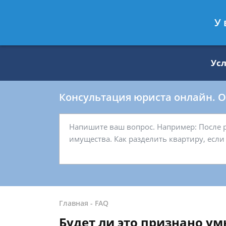
Москва
Санкт-Петербург
У 
8 499 938-59-27
8 812 509-27-
Ус
Консультация юриста онлайн. От
Главная
-
FAQ
Будет ли это признано 