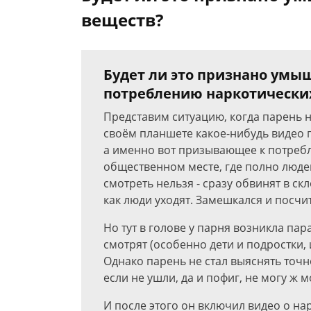
веществ?
Будет ли это признано ум
потреблению наркотически
Представим ситуацию, когда парень н
своём планшете какое-нибудь видео п
а именно вот призывающее к потребл
общественном месте, где полно людей
смотреть нельзя - сразу обвинят в с
как люди уходят. Замешкался и посчи
Но тут в голове у парня возникла пара
смотрят (особенно дети и подростки, 
Однако парень не стал выяснять точн
если не ушли, да и пофиг, не могу ж м
И после этого он включил видео о на