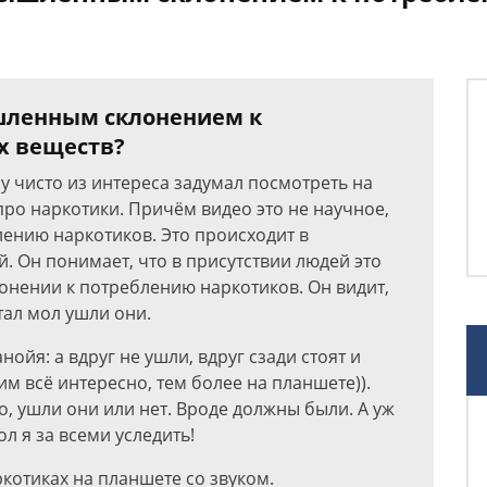
ышленным склонением к
х веществ?
у чисто из интереса задумал посмотреть на
ро наркотики. Причём видео это не научное,
ению наркотиков. Это происходит в
. Он понимает, что в присутствии людей это
клонении к потреблению наркотиков. Он видит,
тал мол ушли они.
нойя: а вдруг не ушли, вдруг сзади стоят и
им всё интересно, тем более на планшете)).
о, ушли они или нет. Вроде должны были. А уж
ол я за всеми уследить!
ркотиках на планшете со звуком.