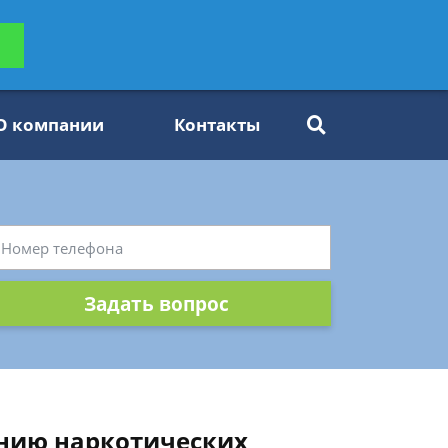
ьтацию
Задать вопрос
платно
О компании
Контакты
Задать вопрос
ению наркотических