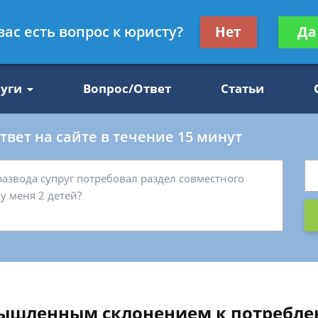
Получите консул
вас есть вопрос к юристу?
Нет
Да
47
бес
луги
Вопрос/Ответ
Статьи
вет на сайте в течение 15 минут
умышленным склонением к потребл