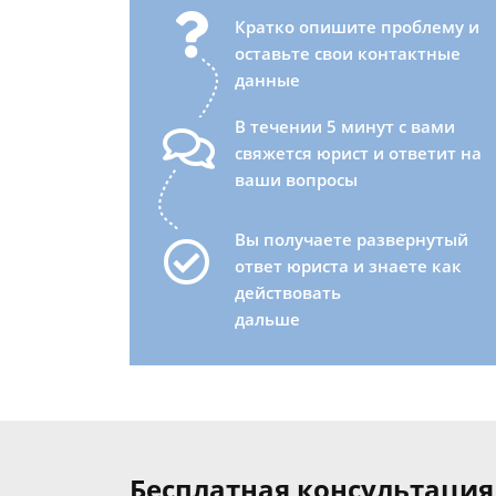
Кратко опишите проблему и
оставьте свои контактные
данные
В течении 5 минут с вами
свяжется юрист и ответит на
ваши вопросы
Вы получаете развернутый
ответ юриста и знаете как
действовать
дальше
Бесплатная консультация