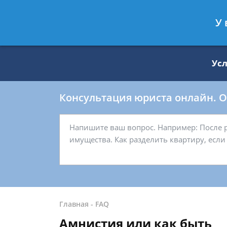
Москва
Санкт-Петербург
У 
8 499 938-59-27
8 812 509-27-
Ус
Консультация юриста онлайн. От
Главная
-
FAQ
Амнистия или как быть