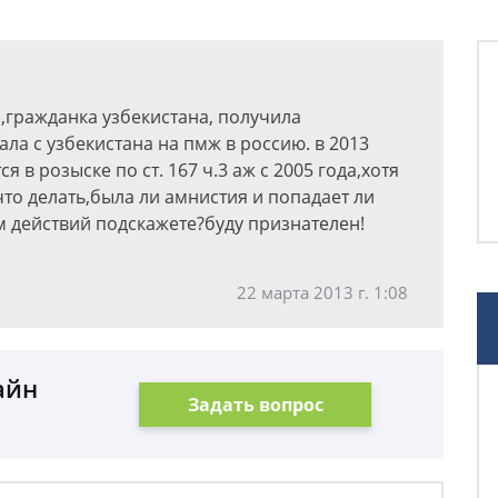
гражданка узбекистана, получила
хала с узбекистана на пмж в россию. в 2013
я в розыске по ст. 167 ч.3 аж с 2005 года,хотя
.что делать,была ли амнистия и попадает ли
м действий подскажете?буду признателен!
22 марта 2013 г. 1:08
айн
Задать вопрос