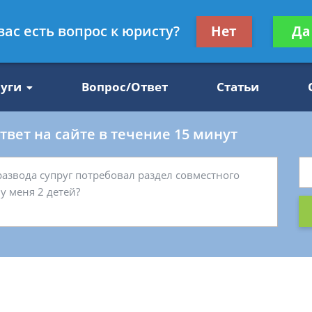
Получите консул
вас есть вопрос к юристу?
Нет
Да
47
бес
луги
Вопрос/Ответ
Статьи
вет на сайте в течение 15 минут