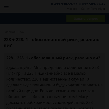
8 499 938-59-27
8 812 509-27-47
Москва
Санкт-Петербург
Задать вопрос
-
Главная
FAQ
228 + 228. 1 - обоснованный риск, реально
ли?
228 + 228. 1 - обоснованный риск, реально ли?
Здравствуйте! Мне предъявили обвинение в 228
ч.1(7 гр.) и 228.1 ч.2(каннабис все в малых
количествах, 228.1 единственный случай), я
сделал явку с повинной и буду ходатайствовать на
особый порядок. Есть ли возможность связать
обвинения с обоснованным риском? Могу
доказать необходимость своих действий: 228 -
болезнь, язва + стеноз привратника), которая