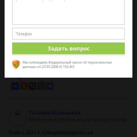
в статье могла устареть! Наш юрист бесплатно
Вас проконсультирует -
напишите в форме
ниже.
Была ли эта статья для вас полезной?
Задать вопрос
3
5
Мы соблюдаем Федеральный закон «О персональных
данных»
от 27.07.2006 N 152-ФЗ
Поделиться:
Татьяна Малышева
Автор статьи: практикующий эксперт по укрф
Стаж с 2011 г. Специализируюсь на