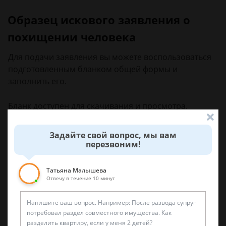
Образец искового заявления о
похищении человека
Для подачи заявления вы можете воспользоваться
подготовленным бланком общей формы и
заполнить его.
Бланк доступен для скачивания и просмотра.
Задайте свой вопрос, мы вам
Скачать образец искового заявления о
перезвоним!
похищении человека
(.docx)
Татьяна Малышева
Отвечу в течение 10 минут
ВНИМАНИЕ!
В связи с последними
изменениями в законодательстве, информация