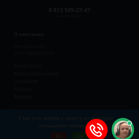
8 812 509-27-47
Санкт-Петербург
О компании
ИНН 8922221610
ОГРН 1084552123105
Задать вопрос
Форма обратной связи
О компании
Контакты
Вакансии
Карта сайта
У вас есть вопрос к юристу по вопросам
Политика персональных данных
похищения человека?
©2019-2026 Все права защищены.
Нет
Да