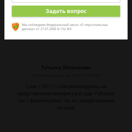
Наши лучшие юристы помогут вам
Задать вопрос
Мы соблюдаем Федеральный закон «О персональных
данных»
от 27.07.2006 N 152-ФЗ
Татьяна Малышева
Практикующий эксперт по УКРФ
Стаж с 2011 г. Специализируюсь на
представлении интересов в суде. Работаю
как с физическими, так и с юридическими
лицами.