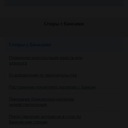
Споры с банками
Споры с банками
Первичная консультация юриста или
адвоката
Освобождение от поручительства
Расторжение кредитного договора с банком
Признание банковского договора
недействительным
Представление интересов в суде по
о
банковским спорам