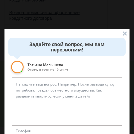
Возврат комиссии за оформление
кредитного договора
Возврат комиссии за выдачу кредита
Возврат комиссий за досрочное погашение
Задайте свой вопрос, мы вам
перезвоним!
кредита
Татьяна Малышева
Отвечу в течение 10 минут
Обращаем Ваше внимание, что цены на услуги адвокатов
могут варьироваться в зависимости от особенностей
тяжбы и спора. Более точный прейскурант клиенты
получают при консультации и анализе перспектив дела.
Задать вопрос