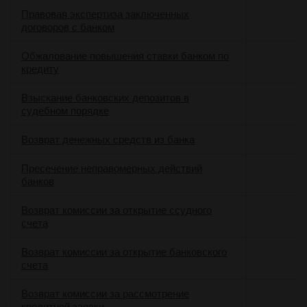
Правовая экспертиза заключенных
договоров с банком
Обжалование повышения ставки банком по
кредиту
Взыскание банковских депозитов в
о
судебном порядке
Возврат денежных средств из банка
Пресечение неправомерных действий
банков
Возврат комиссии за открытие ссудного
счета
Возврат комиссии за открытие банковского
счета
Возврат комиссии за рассмотрение
кредитной заявки