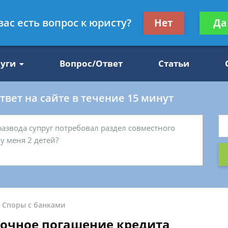
Получите консул
вас есть вопрос к юристу?
Нет
Да
47
бес
луги
Вопрос/Ответ
Статьи
вет на сайте в течение 15 минут
-
Споры с банками
рочное погашение кредита