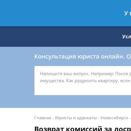
Москва
Санкт-Петербург
У 
8 499 938-59-27
8 812 509-27-
Ус
Консультация юриста онлайн. От
Главная
-
Юристы и адвокаты
-
Новосибирск
Возврат комиссий за дос