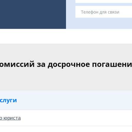
комиссий за досрочное погашени
слуги
о юриста