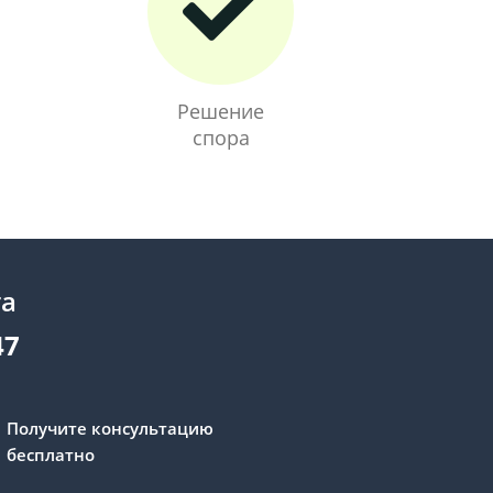
Решение
спора
та
47
Получите консультацию
бесплатно