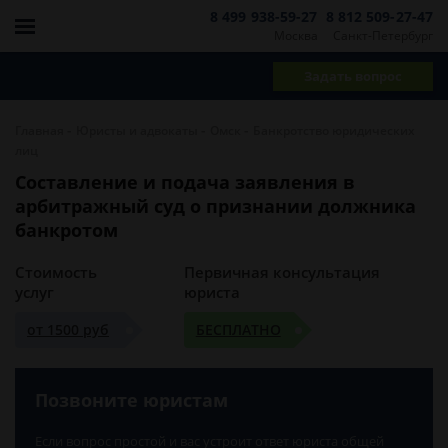
8 499 938-59-27
8 812 509-27-47
Москва
Санкт-Петербург
Задать вопрос
-
-
-
Главная
Юристы и адвокаты
Омск
Банкротство юридических
лиц
Составление и подача заявления в
арбитражный суд о признании должника
банкротом
Стоимость
Первичная консультация
услуг
юриста
от 1500 руб
БЕСПЛАТНО
Позвоните юристам
Если вопрос простой и вас устроит ответ юриста общей