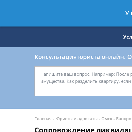
Москва
Санкт-Петербург
У 
8 499 938-59-27
8 812 509-27-
Ус
Консультация юриста онлайн. От
Главная
-
Юристы и адвокаты
-
Омск
-
Банкро
Сопровождение ликвидац