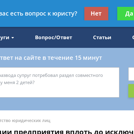
Получите консул
вас есть вопрос к юристу?
Нет
Да
47
бес
луги
Вопрос/Ответ
Статьи
вет на сайте в течение 15 минут
тство юридических лиц
ии предприятия вплоть до исключ