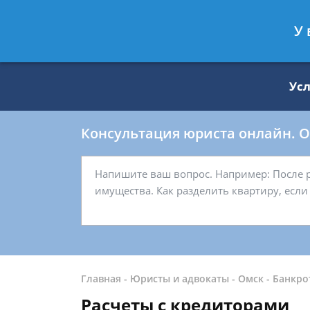
Москва
Санкт-Петербург
У 
8 499 938-59-27
8 812 509-27-
Ус
Консультация юриста онлайн. От
Главная
-
Юристы и адвокаты
-
Омск
-
Банкро
Расчеты с кредиторами