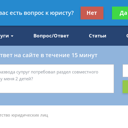
Получите консул
вас есть вопрос к юристу?
Нет
Да
47
бес
луги
Вопрос/Ответ
Статьи
вет на сайте в течение 15 минут
тство юридических лиц