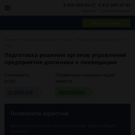
8 499 938-59-27
8 812 509-27-47
Москва
Санкт-Петербург
Задать вопрос
-
-
-
Главная
Юристы и адвокаты
Омск
Банкротство юридических
лиц
Подготовка решения органов управления
предприятия должника о ликвидации
Стоимость
Первичная консультация
услуг
юриста
от 1500 руб
БЕСПЛАТНО
Позвоните юристам
Если вопрос простой и вас устроит ответ юриста общей
практики