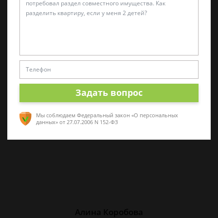
Татьяна Малышева
Практикующий эксперт по УКРФ
Стаж с 2011 г. Специализируюсь на
представлении интересов в суде. Работаю
Задать вопрос
как с физическими, так и с юридическими
лицами.
Мы соблюдаем Федеральный закон «О персональных
данных»
от 27.07.2006 N 152-ФЗ
Алина Коробова