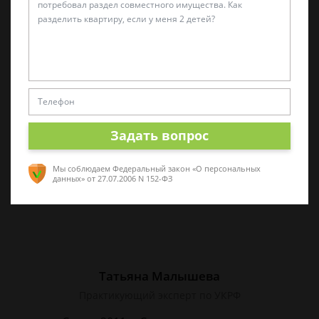
Виктор Корнеев
Cпециалист по уголовному праву
Стаж работы 18 лет. Большой стаж службы в
следственных органах.
Задать вопрос
Мы соблюдаем Федеральный закон «О персональных
данных»
от 27.07.2006 N 152-ФЗ
Татьяна Малышева
Практикующий эксперт по УКРФ