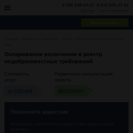
8 499 938-59-27
8 812 509-27-47
Москва
Санкт-Петербург
Задать вопрос
-
-
-
Главная
Юристы и адвокаты
Омск
Банкротство юридических
лиц
Оспаривание включения в реестр
недобросовестных требований
Стоимость
Первичная консультация
услуг
юриста
от 1500 руб
БЕСПЛАТНО
Позвоните юристам
Если вопрос простой и вас устроит ответ юриста общей
практики