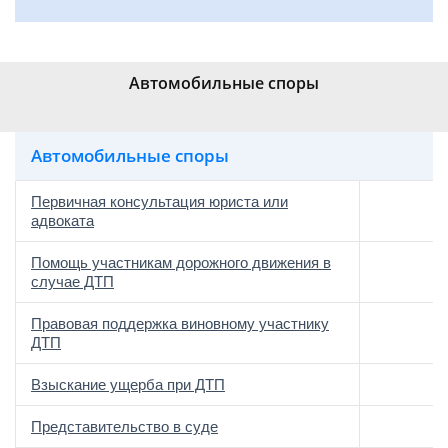
Автомобильные споры
Автомобильные споры
Первичная консультация юриста или
адвоката
Помощь участникам дорожного движения в
случае ДТП
Правовая поддержка виновному участнику
ДТП
о
Взыскание ущерба при ДТП
о
Представительство в суде