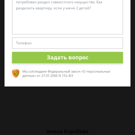
Татьяна Малышева
Практикующий эксперт по УКРФ
Стаж с 2011 г. Специализируюсь на
представлении интересов в суде. Работаю
Задать вопрос
как с физическими, так и с юридическими
лицами.
Мы соблюдаем Федеральный закон «О персональных
данных»
от 27.07.2006 N 152-ФЗ
Алина Коробова