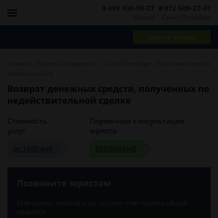
8 499 938-59-27
8 812 509-27-47
Москва
Санкт-Петербург
Задать вопрос
-
-
-
Главная
Юристы и адвокаты
Санкт-Петербург
Взыскании любой
задолженности
Возврат денежных средств, полученных по
недействительной сделке
Стоимость
Первичная консультация
услуг
юриста
от 1500 руб
БЕСПЛАТНО
Позвоните юристам
Если вопрос простой и вас устроит ответ юриста общей
практики