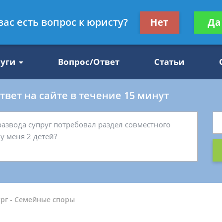
Получите консул
вас есть вопрос к юристу?
Нет
Да
47
бес
луги
Вопрос/Ответ
Статьи
вет на сайте в течение 15 минут
рг
-
Семейные споры