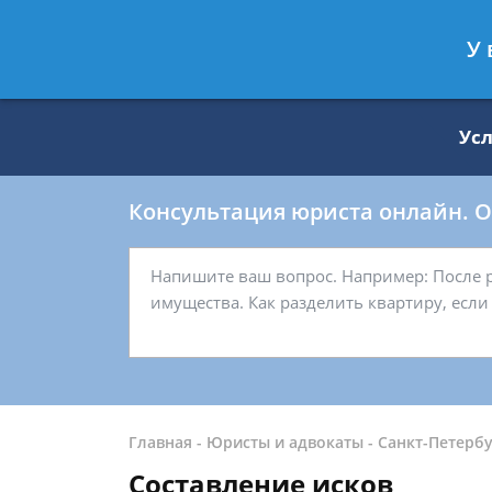
Москва
Санкт-Петербург
У 
8 499 938-59-27
8 812 509-27-
Ус
Консультация юриста онлайн. От
Главная
-
Юристы и адвокаты
-
Санкт-Петербу
Составление исков