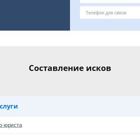
Составление исков
слуги
о юриста