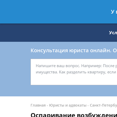
Москва
Санкт-Петербург
У 
8 499 938-59-27
8 812 509-27-
Ус
Консультация юриста онлайн. От
Главная
-
Юристы и адвокаты
-
Санкт-Петербу
Оспаривание возбуждени