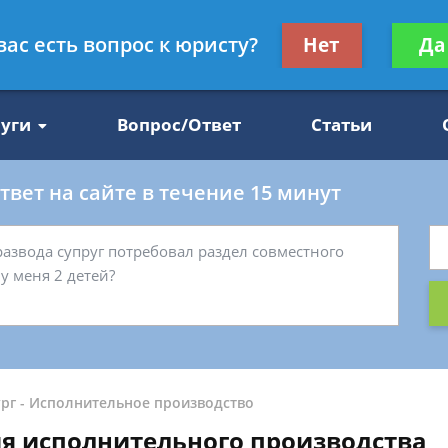
Получите консул
вас есть вопрос к юристу?
Нет
Да
47
бес
луги
Вопрос/Ответ
Статьи
вет на сайте в течение 15 минут
рг
-
Исполнительное производство
я исполнительного производства