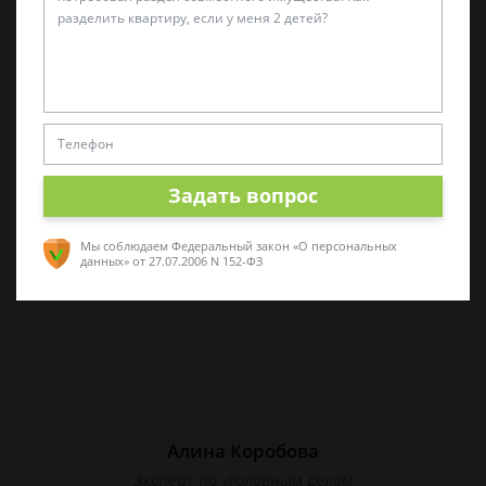
Татьяна Малышева
Практикующий эксперт по УКРФ
Стаж с 2011 г. Специализируюсь на
представлении интересов в суде. Работаю
как с физическими, так и с юридическими
Задать вопрос
лицами.
Мы соблюдаем Федеральный закон «О персональных
данных»
от 27.07.2006 N 152-ФЗ
Алина Коробова
Эксперт по уголовным делам