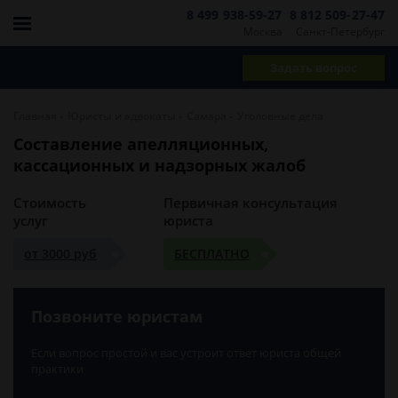
8 499 938-59-27
8 812 509-27-47
Москва
Санкт-Петербург
Задать вопрос
-
-
-
Главная
Юристы и адвокаты
Самара
Уголовные дела
Составление апелляционных,
кассационных и надзорных жалоб
Стоимость
Первичная консультация
услуг
юриста
от 3000 руб
БЕСПЛАТНО
Позвоните юристам
Если вопрос простой и вас устроит ответ юриста общей
практики