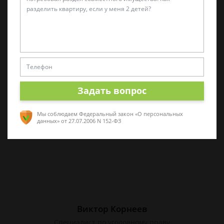
Татьяна Малышева
Практикующий эксперт по УКРФ
Стаж с 2011 г. Специализируюсь на
представлении интересов в суде. Работаю
Задать вопрос
как с физическими, так и с юридическими
лицами.
Мы соблюдаем Федеральный закон «О персональных
данных»
от 27.07.2006 N 152-ФЗ
Виктор Корнеев
Cпециалист по уголовному праву