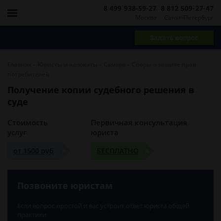
8 499 938-59-27
8 812 509-27-47
Москва
Санкт-Петербург
Задать вопрос
-
-
-
Главная
Юристы и адвокаты
Самара
Споры о защите прав
потребителей
Получение копии судебного решения в
суде
Стоимость
Первичная консультация
услуг
юриста
от 1500 руб
БЕСПЛАТНО
Позвоните юристам
Если вопрос простой и вас устроит ответ юриста общей
практики