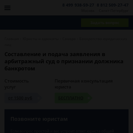
8 499 938-59-27
8 812 509-27-47
Москва
Санкт-Петербург
Задать вопрос
-
-
-
Главная
Юристы и адвокаты
Самара
Банкротство юридических
лиц
Составление и подача заявления в
арбитражный суд о признании должника
банкротом
Стоимость
Первичная консультация
услуг
юриста
от 1500 руб
БЕСПЛАТНО
Позвоните юристам
Если вопрос простой и вас устроит ответ юриста общей