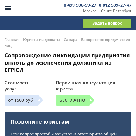
8 499 938-59-27
8 812 509-27-47
Москва
Санкт-Петербург
Задать вопрос
-
-
-
Главная
Юристы и адвокаты
Самара
Банкротство юридических
лиц
Сопровождение ликвидации предприятия
вплоть до исключения должника из
ЕГРЮЛ
Стоимость
Первичная консультация
услуг
юриста
от 1500 руб
БЕСПЛАТНО
Позвоните юристам
Если вопрос простой и вас устроит ответ юриста общей